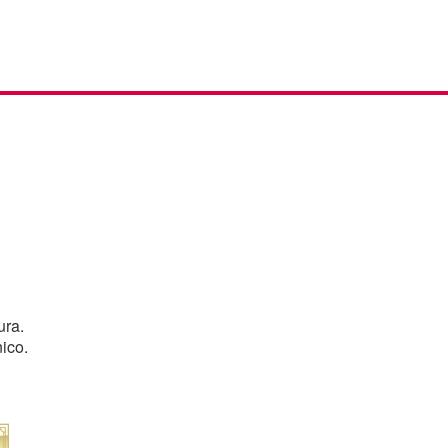
ura.
ico.