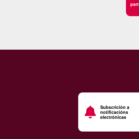
part
Subscrición a
notificacións
electrónicas