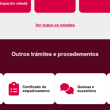
icipación cidadá
Ver todos os trámites
Outros trámites e procedementos
Certificado de
Queixas e
empadroamento
suxestións