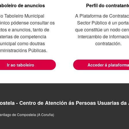
aboleiro de anuncios
Perfil do contratant
o Taboleiro Municipal
A Plataforma de Contratac
ónico pódense consultar os
Sector Público é un port
ctos e anuncios, tanto de
que constitúe un nodo cen
terias de competencia
intercambio de informaci
unicipal como doutras
contratación.
ministracións Públicas.
Ir ao taboleiro
Acceder á plataform
stela - Centro de Atención ás Persoas Usuarias da 
antiago de Compostela (A Coruña)